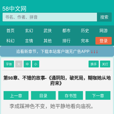
58中文网
搜索
首页
玄幻
武侠
都市
历史
网游
科幻
言情
其他
排行
完本
登录
追看新章节，下载本站客户端无广告APP
↓↓↓
字体
大
中
小
换手
关灯
第98章、不错的故事-《通阴阳，破死局，糊咖她从地
府来》
上一章
目录
存书签
下一章
李成蹊神色不变，她平静地看向庙祝。