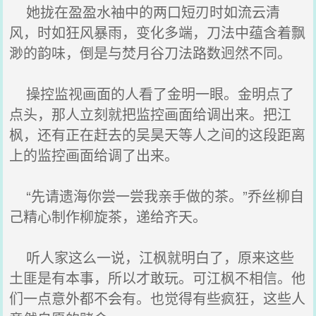
她拢在盈盈水袖中的两口短刃时如流云清
风，时如狂风暴雨，变化多端，刀法中蕴含着飘
渺的韵味，倒是与焚月谷刀法路数迥然不同。
操控监视画面的人看了金明一眼。金明点了
点头，那人立刻就把监控画面给调出来。把江
枫，还有正在赶去的吴昊天等人之间的这段距离
上的监控画面给调了出来。
“先请遗海你尝一尝我亲手做的茶。”乔丝柳自
己精心制作柳旋茶，递给齐天。
听人家这么一说，江枫就明白了，原来这些
土匪是有本事，所以才敢玩。可江枫不相信。他
们一点意外都不会有。也觉得有些疯狂，这些人