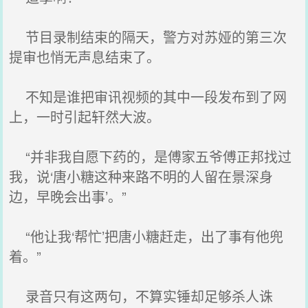
节目录制结束的隔天，警方对苏娅的第三次
提审也悄无声息结束了。
不知是谁把审讯视频的其中一段发布到了网
上，一时引起轩然大波。
“并非我自愿下药的，是傅家五爷傅正邦找过
我，说‘唐小糖这种来路不明的人留在景深身
边，早晚会出事’。”
“他让我‘帮忙’把唐小糖赶走，出了事有他兜
着。”
录音只有这两句，不算实锤却足够杀人诛