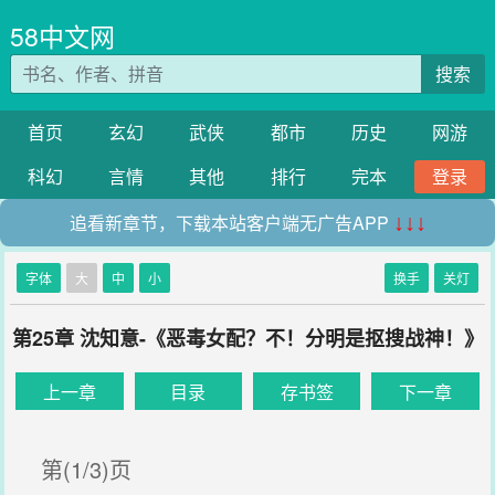
58中文网
搜索
首页
玄幻
武侠
都市
历史
网游
科幻
言情
其他
排行
完本
登录
追看新章节，下载本站客户端无广告APP
↓↓↓
字体
大
中
小
换手
关灯
第25章 沈知意-《恶毒女配？不！分明是抠搜战神！》
上一章
目录
存书签
下一章
第(1/3)页