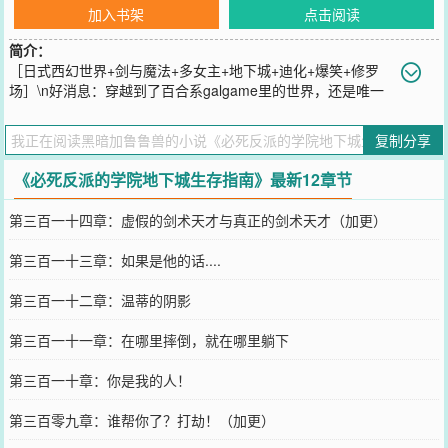
加入书架
点击阅读
简介：
［日式西幻世界+剑与魔法+多女主+地下城+迪化+爆笑+修罗
场］\n好消息：穿越到了百合系galgame里的世界，还是唯一
一个有帅气立绘的男性角色。\n坏消息：穿越成的角色是遭到制作组
的恶意，在原作中拥有高达1380张死亡CG的反派角色，格雷格·萨
复制分享
斯。\n于是为了逃避各种各样的死亡结局，他只能选择进入了同样充
满危险的地下城。\n想要靠刚刚得到的外挂，在这里苟到主人公打通
《必死反派的学院地下城生存指南》最新12章节
大结局，然后走上地表迎接幸福美好的生活。\n但这个世界的女神以
及女主角们，似乎并不打算让他如愿。\n格雷格：“什么叫魔王只是路
第三百一十四章：虚假的剑术天才与真正的剑术天才（加更）
边一条，真正的威胁在地下城？”\n“还有，她们怎么看我的眼神都怪怪
的？我不要看到血流成河啊啊啊！！！”
第三百一十三章：如果是他的话....
您要是觉得《
必死反派的学院地下城生存指南
》还不错的话请不要忘
记向您QQ群和微博微信里的朋友推荐哦！
第三百一十二章：温蒂的阴影
第三百一十一章：在哪里摔倒，就在哪里躺下
第三百一十章：你是我的人！
第三百零九章：谁帮你了？打劫！（加更）