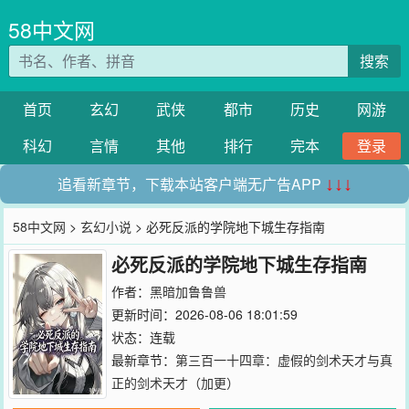
58中文网
搜索
首页
玄幻
武侠
都市
历史
网游
科幻
言情
其他
排行
完本
登录
追看新章节，下载本站客户端无广告APP
↓↓↓
58中文网
>
玄幻小说
> 必死反派的学院地下城生存指南
必死反派的学院地下城生存指南
作者：
黑暗加鲁鲁兽
更新时间：2026-08-06 18:01:59
状态：连载
最新章节：
第三百一十四章：虚假的剑术天才与真
正的剑术天才（加更）