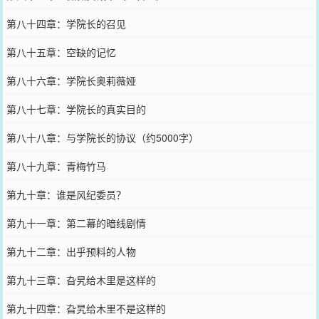
第八十四章：学院长的召见
第八十五章：空缺的记忆
第八十六章：学院长奥莉薇娅
第八十七章：学院长的真实目的
第八十八章：与学院长的协议（约5000字）
第八十九章：青梅竹马
第九十章：谁是风纪委员？
第九十一章：第二幕的暗线剧情
第九十二章：出乎预料的人物
第九十三章：旮旯给木里是这样的
第九十四章：旮旯给木里不是这样的