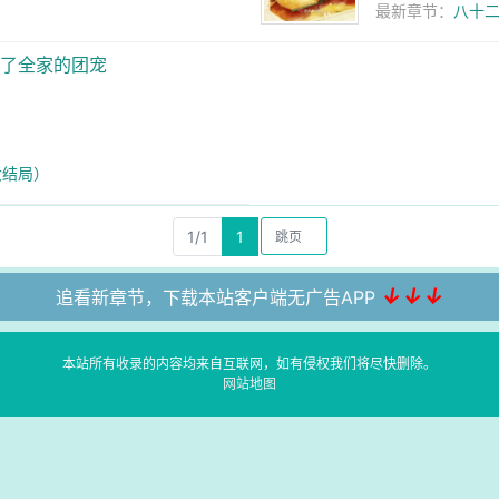
最新章节：
八十
成了全家的团宠
大结局）
1/1
1
↓↓↓
追看新章节，下载本站客户端无广告APP
本站所有收录的内容均来自互联网，如有侵权我们将尽快删除。
网站地图