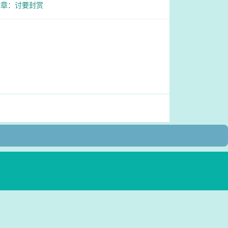
二章：讨要封赏