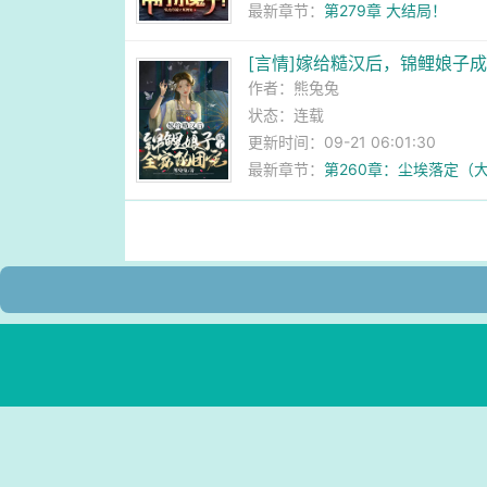
最新章节：
第279章 大结局！
[言情]嫁给糙汉后，锦鲤娘子
作者：
熊兔兔
状态：连载
更新时间：09-21 06:01:30
最新章节：
第260章：尘埃落定（